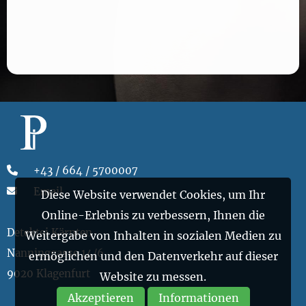
+43 / 664 / 5700007
Email
Diese Website verwendet Cookies, um Ihr
Online-Erlebnis zu verbessern, Ihnen die
Detektei Kärnten
Weitergabe von Inhalten in sozialen Medien zu
Nanninggasse 14/6
ermöglichen und den Datenverkehr auf dieser
9020 Klagenfurt
Website zu messen.
Akzeptieren
Informationen